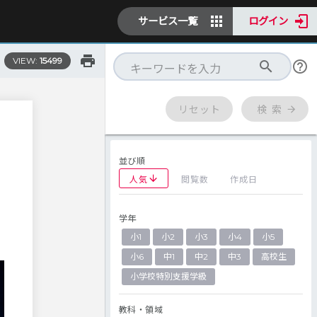
サービス一覧
ログイン
VIEW:
15499
リセット
検 索
並び順
人気
閲覧数
作成日
学年
小1
小2
小3
小4
小5
小6
中1
中2
中3
高校生
小学校特別支援学級
教科・領域