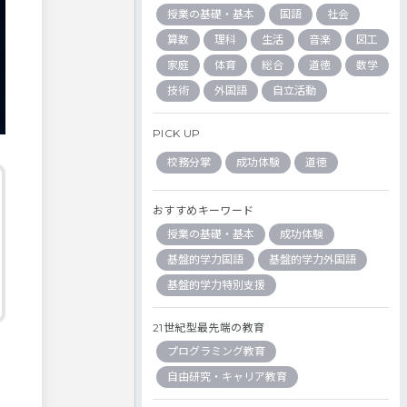
授業の基礎・基本
国語
社会
算数
理科
生活
音楽
図工
家庭
体育
総合
道徳
数学
技術
外国語
自立活動
PICK UP
校務分掌
成功体験
道徳
おすすめキーワード
授業の基礎・基本
成功体験
基盤的学力国語
基盤的学力外国語
基盤的学力特別支援
21世紀型最先端の教育
プログラミング教育
自由研究・キャリア教育