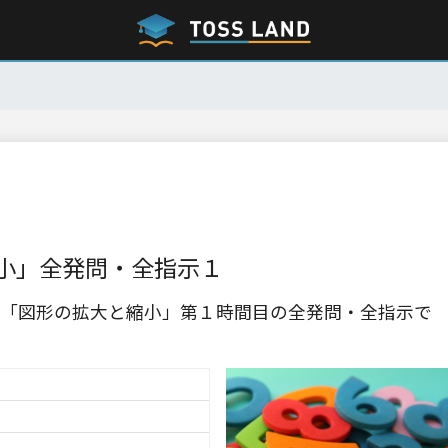
小」全発問・全指示１
「図形の拡大と縮小」第１時間目の全発問・全指示で