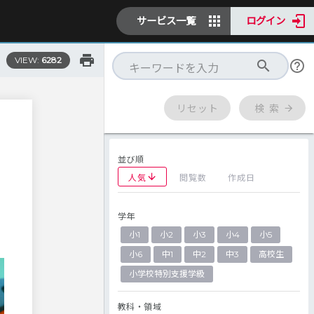
サービス一覧
ログイン
VIEW:
6282
リセット
検 索
並び順
人気
閲覧数
作成日
学年
小1
小2
小3
小4
小5
小6
中1
中2
中3
高校生
小学校特別支援学級
教科・領域