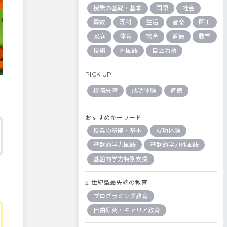
授業の基礎・基本
国語
社会
算数
理科
生活
音楽
図工
家庭
体育
総合
道徳
数学
技術
外国語
自立活動
PICK UP
校務分掌
成功体験
道徳
おすすめキーワード
授業の基礎・基本
成功体験
基盤的学力国語
基盤的学力外国語
基盤的学力特別支援
21世紀型最先端の教育
プログラミング教育
自由研究・キャリア教育