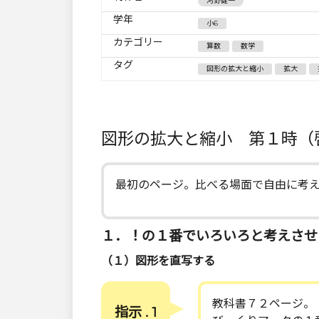
河野健一
学年
小6
カテゴリー
算数
数学
タグ
図形の拡大と縮小
拡大
図形の拡大と縮小 第１時（
最初のページ。比べる場面で自由に考
１．！の１番でいろいろと考えさせ
（１）図形を直写する
教科書７２ページ。
指示 . 1