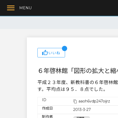
MENU
いいね
６年啓林館「図形の拡大と縮
平成２３年度、新教科書の６年啓林館
す。平均点は９５．８点でした。
ID
aaoh6vdp247oijrz
作成日
2013-3-27
制作者