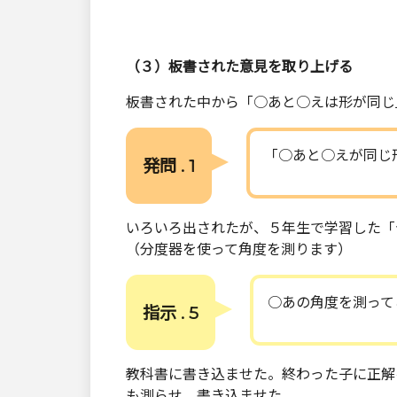
（３）板書された意見を取り上げる
板書された中から「○あと○えは形が同じ
「○あと○えが同じ
発問 . 1
いろいろ出されたが、５年生で学習した「
（分度器を使って角度を測ります）
○あの角度を測って
指示 . 5
教科書に書き込ませた。終わった子に正解
も測らせ、書き込ませた。