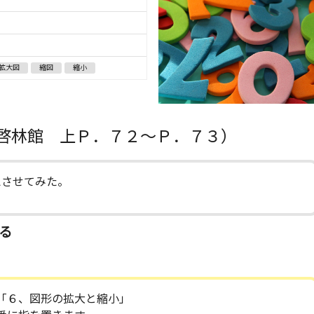
拡大図
縮図
縮小
啓林館 上Ｐ．７２～Ｐ．７３）
えさせてみた。
る
「６、図形の拡大と縮小」