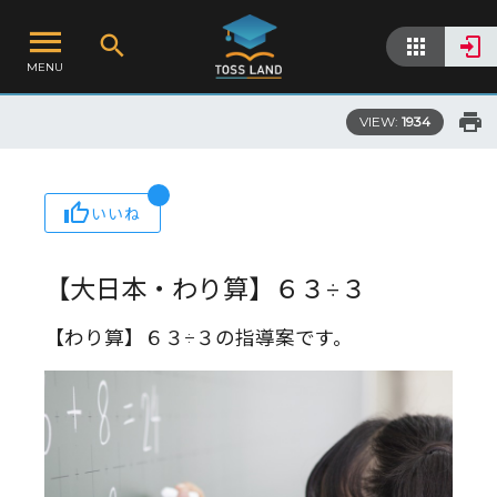
MENU
VIEW:
1934
いいね
【大日本・わり算】６３÷３
【わり算】６３÷３の指導案です。