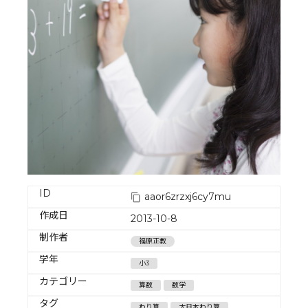
ID
aaor6zrzxj6cy7mu
作成日
2013-10-8
制作者
福原正教
学年
小3
カテゴリー
算数
数学
タグ
わり算
大日本わり算