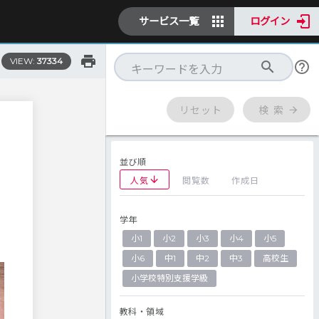
サービス一覧
ログイン
VIEW:
37334
リセット
検 索
並び順
人気
閲覧数
作成日
学年
小1
小2
小3
小4
小5
小6
中1
中2
中3
高校生
小学校特別支援学級
教科・領域