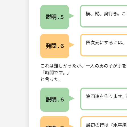
横、縦、奥行き。こ
説明 . 5
四次元にするには、
発問 . 6
これは難しかったが、一人の男の子が手を
「時間です。」
と言った。
第四連を作ります。
説明 . 6
最初の行は『水平線