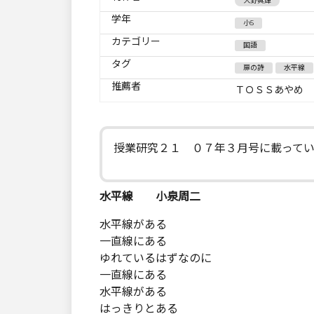
大野眞輝
学年
小5
カテゴリー
国語
タグ
扉の詩
水平線
推薦者
ＴＯＳＳあやめ
授業研究２１ ０７年３月号に載って
水平線 小泉周二
水平線がある
一直線にある
ゆれているはずなのに
一直線にある
水平線がある
はっきりとある