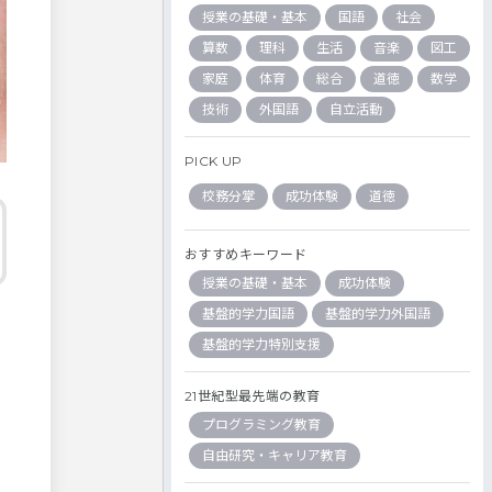
授業の基礎・基本
国語
社会
算数
理科
生活
音楽
図工
家庭
体育
総合
道徳
数学
技術
外国語
自立活動
PICK UP
校務分掌
成功体験
道徳
おすすめキーワード
授業の基礎・基本
成功体験
基盤的学力国語
基盤的学力外国語
基盤的学力特別支援
21世紀型最先端の教育
プログラミング教育
自由研究・キャリア教育