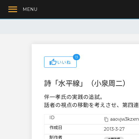
MENU
13
いいね
詩「水平線」（小泉周二）
伴一孝氏の実践の追試。
話者の視点の移動を考えさせ、第四連
ID
aaovjw3kzx
作成日
2013-3-27
制作者