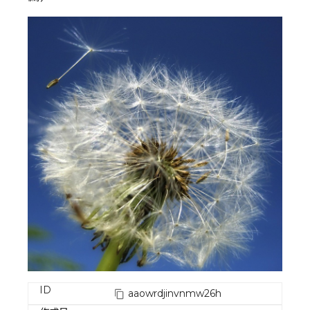
ID
aaowrdjinvnmw26h