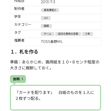
作成日
2013-7-3
制作者
高見澤信介
学年
小3
カテゴリー
国語
タグ
ゲーム
反対の意味の言葉
３年
推薦者
TOSS長野ML
１．札を作る
準備：あらかじめ、画用紙を１０×８センチ程度の
大きさに裁断しておく。
説明 . 1
「カードを配ります」 白紙のものを１人に
２枚ずつ配る。