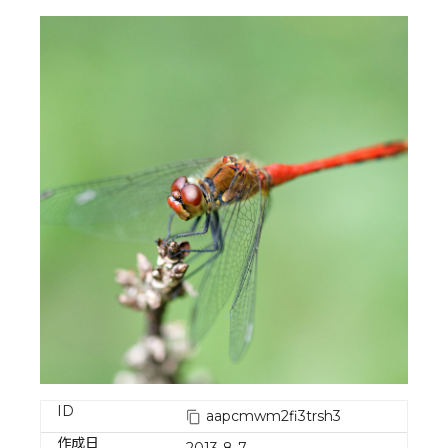
ID
aapcmwm2fi3trsh3
作成日
2013-8-7