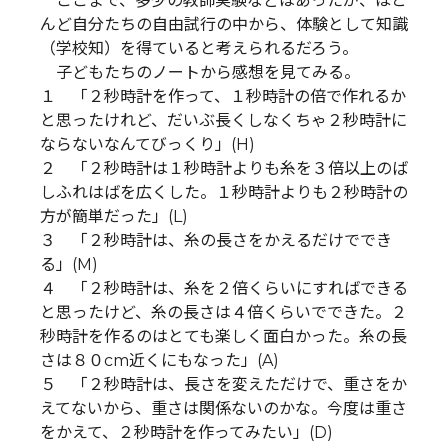
ここまで、多少の教師実験などはあったが、ほと
んど自分たちの自由試行の中から、体験として知識
（学校知）を得ていると考えられるだろう。
子どもたちのノートから感想を見てみる。
１ 「２秒時計を作って、１秒時計の倍で作れるか
と思ったけれど、だいぶ長くしなくちゃ２秒時計に
ならないなんてびっくり」(H)
２ 「２秒時計は１秒時計よりも糸を３倍以上のば
しふれはばを広くした。１秒時計よりも２秒時計の
方が簡単だった」(L)
３ 「２秒時計は、糸の長さをかえるだけででき
る」(M)
４ 「２秒時計は、糸を２倍くらいにすればできる
と思ったけど、糸の長さは４倍くらいでできた。２
秒時計を作るのはとても楽しく面白かった。糸の長
さは８０cm近くにもなった」(A)
５ 「２秒時計は、長さを変えただけで、重さをか
えてないから、重さは関係ないのかな。今度は重さ
をかえて、２秒時計を作ってみたい」(D)