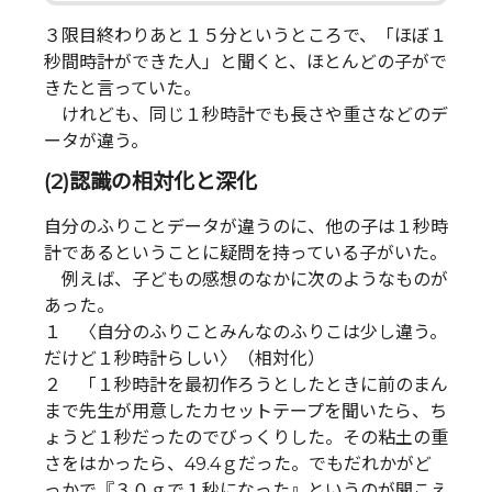
３限目終わりあと１５分というところで、「ほぼ１
秒間時計ができた人」と聞くと、ほとんどの子がで
きたと言っていた。
けれども、同じ１秒時計でも長さや重さなどのデ
ータが違う。
(2)認識の相対化と深化
自分のふりことデータが違うのに、他の子は１秒時
計であるということに疑問を持っている子がいた。
例えば、子どもの感想のなかに次のようなものが
あった。
１ 〈自分のふりことみんなのふりこは少し違う。
だけど１秒時計らしい〉（相対化）
２ 「１秒時計を最初作ろうとしたときに前のまん
まで先生が用意したカセットテープを聞いたら、ち
ょうど１秒だったのでびっくりした。その粘土の重
さをはかったら、49.4ｇだった。でもだれかがど
っかで『３０ｇで１秒になった』というのが聞こえ