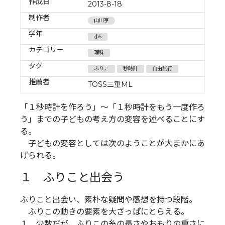
作成日
2013-8-18
制作者
山川亨
学年
小5
カテゴリー
理科
タグ
ふりこ
秒時計
自由試行
推薦者
TOSS三重ML
「１秒時計を作ろう」～「１秒時計をもう一度作ろ
う」までの子どもの考え方の変容を述べることにす
る。
子どもの変容としては次のようことが大まかにあ
げられる。
１ ふりこと出会う
ふりこと出会い、素朴な疑問や感想を持つ段階。
ふりこの動きの要素を大ざっぱにとらえる。
１ 少数だが、ふりこの糸の長さやおもりの重さに