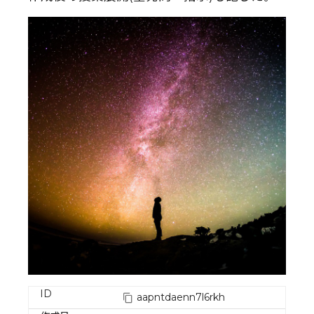
ID
aapntdaenn7l6rkh