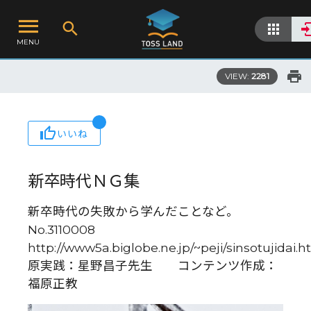
MENU
VIEW:
2281
いいね
新卒時代ＮＧ集
新卒時代の失敗から学んだことなど。
No.3110008
http://www5a.biglobe.ne.jp/~peji/sinsotujidai.
原実践：星野昌子先生 コンテンツ作成：
福原正教