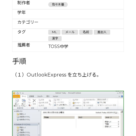
制作者
佐々木基
学年
カテゴリー
タグ
ML
メール
名前
差出人
漢字
推薦者
TOSS中学
手順
（１）OutlookExpress を立ち上げる。