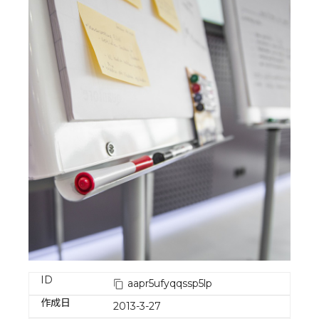
ID
aapr5ufyqqssp5lp
作成日
2013-3-27