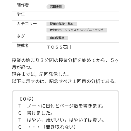
制作者
岩田史朗
学年
カテゴリー
授業の基礎・基本
教師のベーシックスキル/リズム・テンポ
タグ
向山型算数
推薦者
ＴＯＳＳ石川
授業の始まり３分間の授業分析を始めてから，５ヶ
月が経つ。
現在までに，51回発信した。
以下に示すのは，記念すべき１回目の分析である。
【０秒】
Ｔ ノートに日付とページ数を書きます。
Ｃ 書けました。
Ｔ はやい，頭がいい，はやい子は賢い。
Ｃ ・・・（聞き取れない）