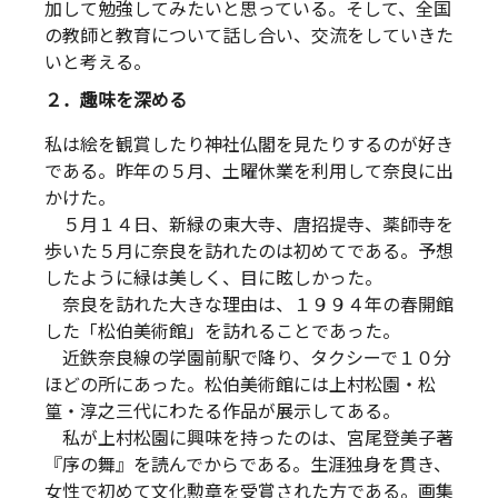
加して勉強してみたいと思っている。そして、全国
の教師と教育について話し合い、交流をしていきた
いと考える。
２．趣味を深める
私は絵を観賞したり神社仏閣を見たりするのが好き
である。昨年の５月、土曜休業を利用して奈良に出
かけた。
５月１４日、新緑の東大寺、唐招提寺、薬師寺を
歩いた５月に奈良を訪れたのは初めてである。予想
したように緑は美しく、目に眩しかった。
奈良を訪れた大きな理由は、１９９４年の春開館
した「松伯美術館」を訪れることであった。
近鉄奈良線の学園前駅で降り、タクシーで１０分
ほどの所にあった。松伯美術館には上村松園・松
篁・淳之三代にわたる作品が展示してある。
私が上村松園に興味を持ったのは、宮尾登美子著
『序の舞』を読んでからである。生涯独身を貫き、
女性で初めて文化勲章を受賞された方である。画集