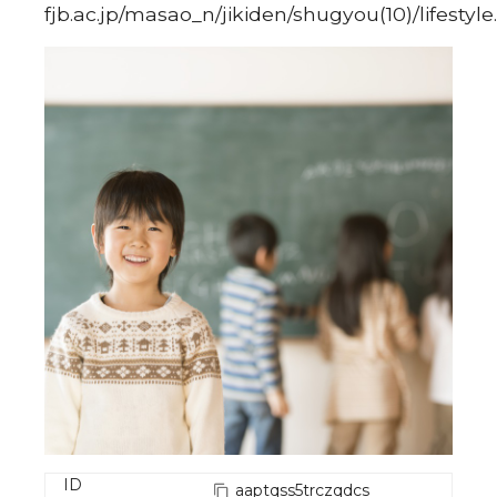
fjb.ac.jp/masao_n/jikiden/shugyou(10)/lifestyle
ID
aaptqss5trczqdcs