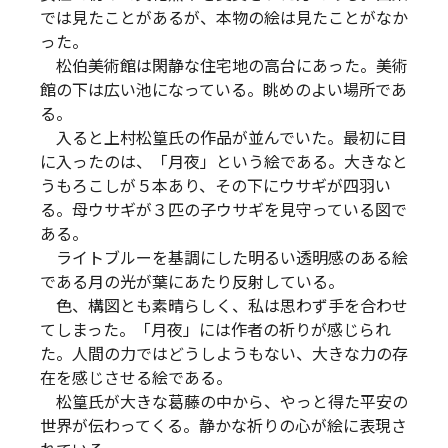
では見たことがあるが、本物の絵は見たことがなか
った。
松伯美術館は閑静な住宅地の高台にあった。美術
館の下は広い池になっている。眺めのよい場所であ
る。
入ると上村松篁氏の作品が並んでいた。最初に目
に入ったのは、「月夜」という絵である。大きなと
うもろこしが５本あり、その下にウサギが四羽い
る。母ウサギが３匹の子ウサギを見守っている図で
ある。
ライトブルーを基調にした明るい透明感のある絵
である月の光が葉にあたり反射している。
色、構図とも素晴らしく、私は思わず手を合わせ
てしまった。「月夜」には作者の祈りが感じられ
た。人間の力ではどうしようもない、大きな力の存
在を感じさせる絵である。
松篁氏が大きな葛藤の中から、やっと得た平安の
世界が伝わってくる。静かな祈りの心が絵に表現さ