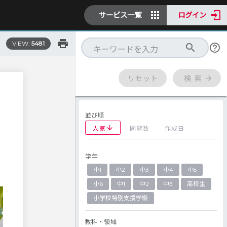
サービス一覧
ログイン
VIEW:
5481
リセット
検 索
並び順
人気
閲覧数
作成日
学年
小1
小2
小3
小4
小5
小6
中1
中2
中3
高校生
小学校特別支援学級
教科・領域