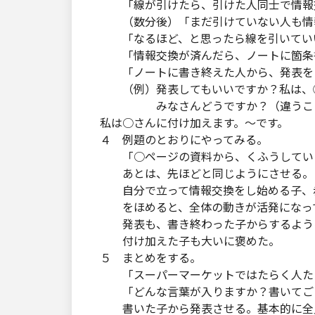
「線が引けたら、引けた人同士で情報
（数分後）「まだ引けていない人も情
「なるほど、と思ったら線を引いてい
「情報交換が済んだら、ノートに箇条
「ノートに書き終えた人から、発表を
（例）発表してもいいですか？私は、①
みなさんどうですか？（違うことを
私は○さんに付け加えます。～です。
４ 例題のとおりにやってみる。
「○ページの資料から、くふうしている
あとは、先ほどと同じようにさせる。
自分で立って情報交換をし始める子、赤
をほめると、全体の動きが活発になっ
発表も、書き終わった子からするように
付け加えた子も大いに褒めた。
５ まとめをする。
「スーパーマーケットではたらく人
「どんな言葉が入りますか？書いてご
書いた子から発表させる。基本的に全