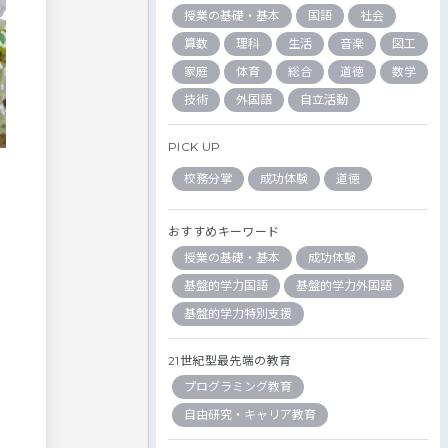
授業の基礎・基本
国語
社会
算数
理科
生活
音楽
図工
家庭
体育
総合
道徳
数学
技術
外国語
自立活動
PICK UP
校務分掌
成功体験
道徳
おすすめキーワード
授業の基礎・基本
成功体験
基盤的学力国語
基盤的学力外国語
基盤的学力特別支援
21世紀型最先端の教育
プログラミング教育
自由研究・キャリア教育