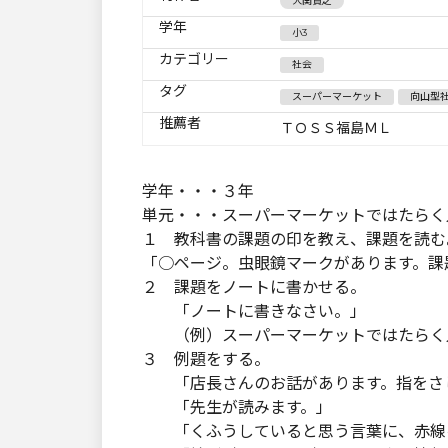
大関貴之
学年
小3
カテゴリー
社会
タグ
スーパーマーケット
向山型
推薦者
ＴＯＳＳ福島ＭＬ
学年・・・３年
単元・・・スーパーマーケットではたらく
１ 教科書の課題の印を教え、課題を読む
「○ページ。虫眼鏡マークがあります。課
２ 課題をノートに書かせる。
「ノートに書きなさい。」
（例）スーパーマーケットではたらく人
３ 例題をする。
「店長さんのお話があります。指をさし
「先生が読みます。」
「くふうしていると思う言葉に、赤線