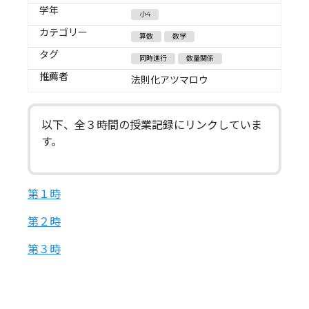
学年
小4
カテゴリー
算数
数学
タグ
同時進行
数量関係
推薦者
法則化アツマロウ
以下、全３時間の授業記録にリンクしていま
す。
第１時
第２時
第３時