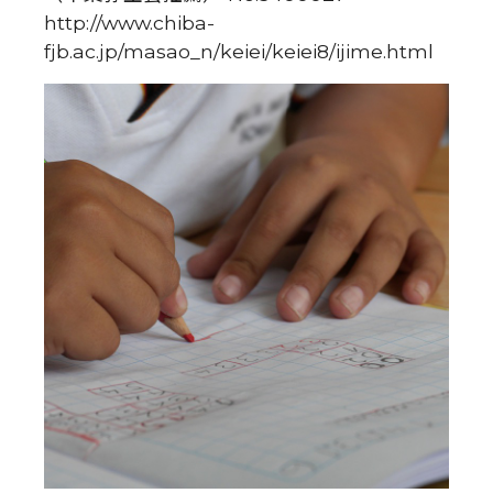
http://www.chiba-
fjb.ac.jp/masao_n/keiei/keiei8/ijime.html