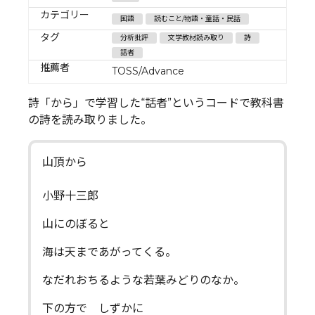
カテゴリー
国語
読むこと/物語・童話・民話
タグ
分析批評
文学教材読み取り
詩
話者
推薦者
TOSS/Advance
詩「から」で学習した“話者”というコードで教科書
の詩を読み取りました。
山頂から
小野十三郎
山にのぼると
海は天まであがってくる。
なだれおちるような若葉みどりのなか。
下の方で しずかに