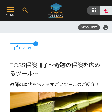
MENU
VIEW:
1977
いいね
TOSS保険冊子～奇跡の保険を広め
るツール～
教師の現状を伝えるすごいツールのご紹介！