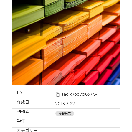
ID
aaqlk7ob7cl637lw
作成日
2013-3-27
制作者
杉谷英広
学年
カテゴリー