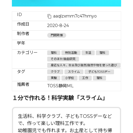
ID
aaqlzxmm7c47hmyo
作成日
2020-8-24
制作者
門間政博
学年
カテゴリー
理科
特別活動
生活
理科
そのほか/自由研究
身近な人々、社会及び自然/自然や物を使った遊び
タグ
クラブ
スライム
子どもTOSSデー
実験
小学校
工作
理科
推薦者
TOSS静岡ML
１分で作れる！科学実験「スライム」
生活科、科学クラブ、子どもTOSSデーなど
で、作って楽しい理科工作です。
幼稚園児でも作れます。お土産として持ち帰