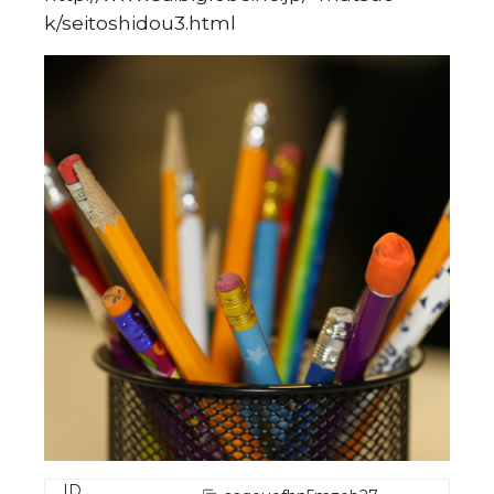
k/seitoshidou3.html
ID