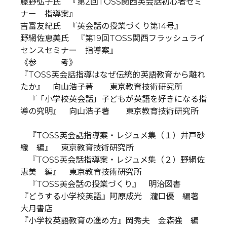
藤野弘子氏 『第2回TOSS関西英会話初心者セミ
ナー 指導案』
吉富友紀氏 『英会話の授業づくり第14号』
野網佐恵美氏 『第19回TOSS関西フラッシュライ
センスセミナー 指導案』
《参 考》
『TOSS英会話指導はなぜ伝統的英語教育から離れ
たか』 向山浩子著 東京教育技術研究所
『「小学校英会話」子どもが英語を好きになる指
導の究明』 向山浩子著 東京教育技術研究所
『TOSS英会話指導案・レジュメ集（１）井戸砂
織 編』 東京教育技術研究所
『TOSS英会話指導案・レジュメ集（２）野網佐
恵美 編』 東京教育技術研究所
『TOSS英会話の授業づくり』 明治図書
『どうする小学校英語』阿原成光 瀧口優 編著
大月書店
『小学校英語教育の進め方』岡秀夫 金森強 編