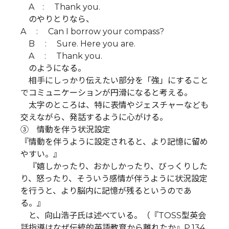
A : Thank you.
のやりとりなら、
A : Can I borrow your compass?
B : Sure. Here you are.
A : Thank you.
のようになる。
相手にしっかり伝えたい部分を「強」にすること
でコミュニケーションが円滑になると考える。
太字のところは、特に表情やジェスチャーなども
交えながら、発話するように心がける。
③ 情動を伴う状況設定
『情動を伴うように設定されると、より記憶に留め
やすい。』
『嬉しかったり、おかしかったり、びっくりした
り、怒ったり、そういう感情が伴うように状況設定
を行うと、より脳内に記憶が残るというのであ
る。』
と、向山浩子氏は述べている。（『TOSS型英会
話指導はなぜ伝統的英語教育から離れたか』P,134