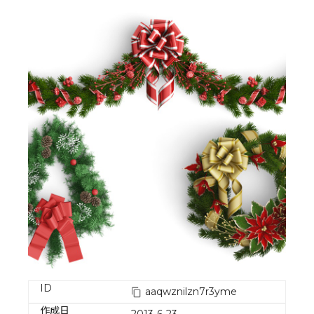
ID
aaqwznilzn7r3yme
作成日
2013-6-23