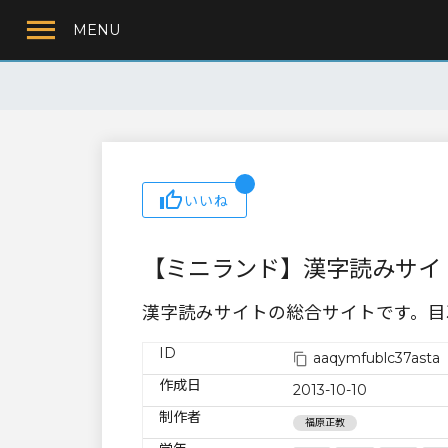
MENU
いいね
【ミニランド】漢字読みサイ
漢字読みサイトの総合サイトです。目
ID
aaqymfublc37asta
作成日
2013-10-10
制作者
福原正教