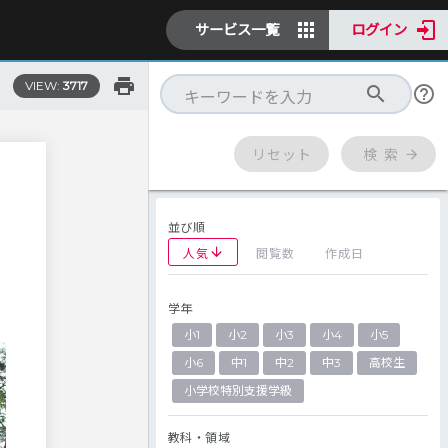
サービス一覧
ログイン
VIEW:
3717
リセット
検 索
並び順
人気
閲覧数
作成日
学年
小1
小2
小3
小4
小5
小6
中1
中2
中3
高校生
小学校特別支援学級
教科・領域