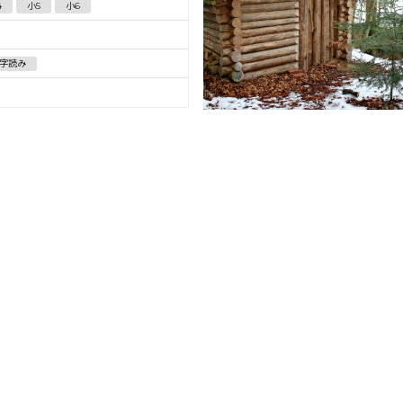
4
小5
小6
字読み