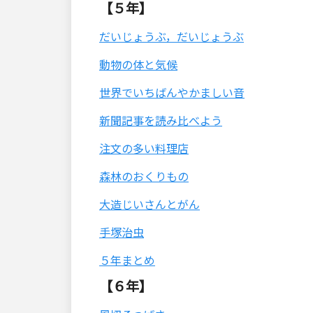
【５年】
だいじょうぶ，だいじょうぶ
動物の体と気候
世界でいちばんやかましい音
新聞記事を読み比べよう
注文の多い料理店
森林のおくりもの
大造じいさんとがん
手塚治虫
５年まとめ
【６年】