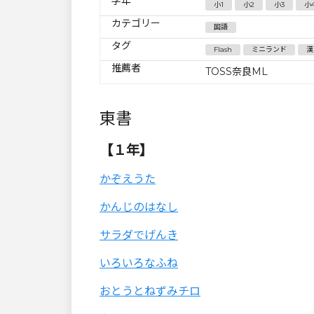
学年
小1
小2
小3
小
カテゴリー
国語
タグ
Flash
ミニランド
漢
推薦者
TOSS奈良ML
東書
【１年】
かぞえうた
かんじのはなし
サラダでげんき
いろいろなふね
おとうとねずみチロ