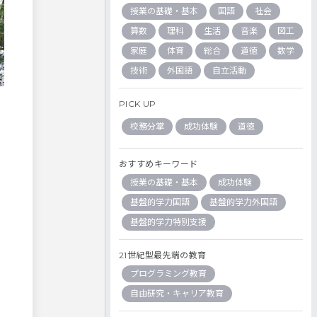
授業の基礎・基本
国語
社会
算数
理科
生活
音楽
図工
家庭
体育
総合
道徳
数学
技術
外国語
自立活動
PICK UP
校務分掌
成功体験
道徳
おすすめキーワード
授業の基礎・基本
成功体験
基盤的学力国語
基盤的学力外国語
基盤的学力特別支援
21世紀型最先端の教育
プログラミング教育
自由研究・キャリア教育