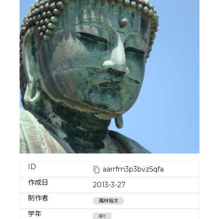
ID
aarrfm3p3bvz5qfa
作成日
2013-3-27
制作者
風林裕太
学年
中1