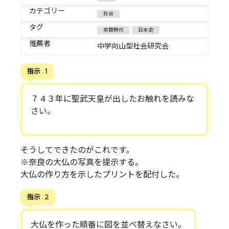
カテゴリー
社会
タグ
奈良時代
日本史
推薦者
中学向山型社会研究会
指示 . 1
７４３年に聖武天皇が出したお触れを読みな
さい。
そうしてできたのがこれです。
※奈良の大仏の写真を提示する。
大仏の作り方を示したプリントを配付した。
指示 . 2
大仏を作った順番に図を並べ替えなさい。