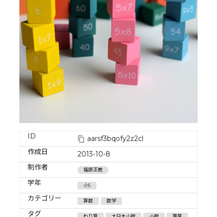
ID
aarsf3bqofy2z2cl
作成日
2013-10-8
制作者
福原正教
学年
小5
カテゴリー
算数
数学
タグ
わり算
大日本小数
小数
筆算