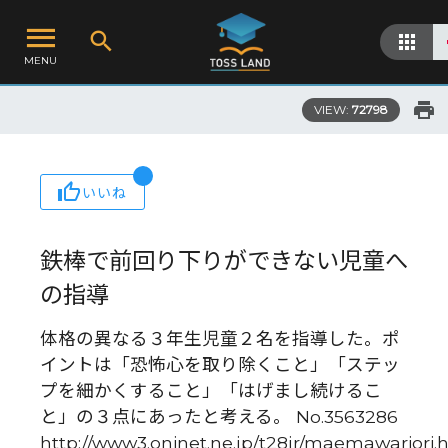
MENU
VIEW:
72798
いいね
鉄棒で前回り下りができない児童へ
の指導
体格の異なる３年生児童２名を指導した。ポ
イントは「恐怖心を取り除くこと」「ステッ
プを細かくすること」「はげまし続けるこ
と」の３点にあったと考える。 No.3563286
http://www3.oninet.ne.jp/t28jr/maemawariori.