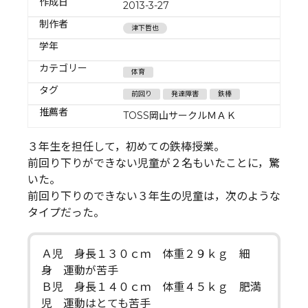
作成日
2013-3-27
制作者
津下哲也
学年
カテゴリー
体育
タグ
前回り
発達障害
鉄棒
推薦者
TOSS岡山サークルＭＡＫ
３年生を担任して，初めての鉄棒授業。
前回り下りができない児童が２名もいたことに，驚
いた。
前回り下りのできない３年生の児童は，次のような
タイプだった。
Ａ児 身長１３０ｃｍ 体重２９ｋｇ 細
身 運動が苦手
Ｂ児 身長１４０ｃｍ 体重４５ｋｇ 肥満
児 運動はとても苦手