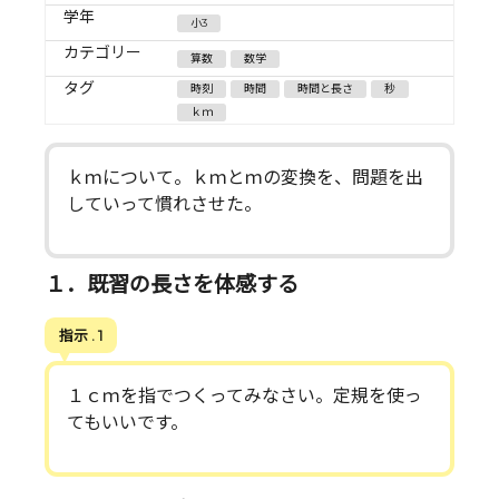
学年
小3
カテゴリー
算数
数学
タグ
時刻
時間
時間と長さ
秒
ｋｍ
ｋｍについて。ｋｍとｍの変換を、問題を出
していって慣れさせた。
１．既習の長さを体感する
指示 . 1
１ｃｍを指でつくってみなさい。定規を使っ
てもいいです。