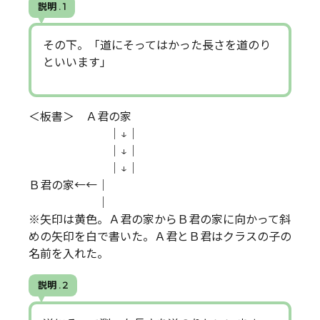
説明 . 1
その下。「道にそってはかった長さを道のり
といいます」
＜板書＞ Ａ君の家
｜↓｜
｜↓｜
｜↓｜
Ｂ君の家←←｜
――｜
※矢印は黄色。Ａ君の家からＢ君の家に向かって斜
めの矢印を白で書いた。Ａ君とＢ君はクラスの子の
名前を入れた。
説明 . 2