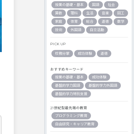
授業の基礎・基本
国語
社会
算数
理科
生活
音楽
図工
家庭
体育
総合
道徳
数学
技術
外国語
自立活動
PICK UP
校務分掌
成功体験
道徳
おすすめキーワード
授業の基礎・基本
成功体験
基盤的学力国語
基盤的学力外国語
基盤的学力特別支援
21世紀型最先端の教育
プログラミング教育
自由研究・キャリア教育