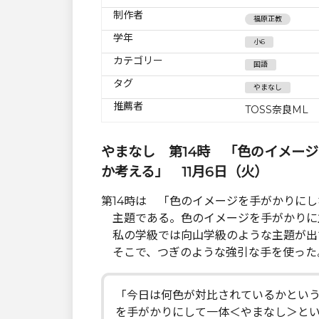
制作者
福原正教
学年
小6
カテゴリー
国語
タグ
やまなし
推薦者
TOSS奈良ML
やまなし 第14時 「色のイメー
か考える」 11月6日（火）
第14時は 「色のイメージを手がかりに
主題である。色のイメージを手がかりに
私の学級では向山学級のような主題が出
そこで、つぎのような強引な手を使った
「今日は何色が対比されているかとい
を手がかりにして一体＜やまなし＞と