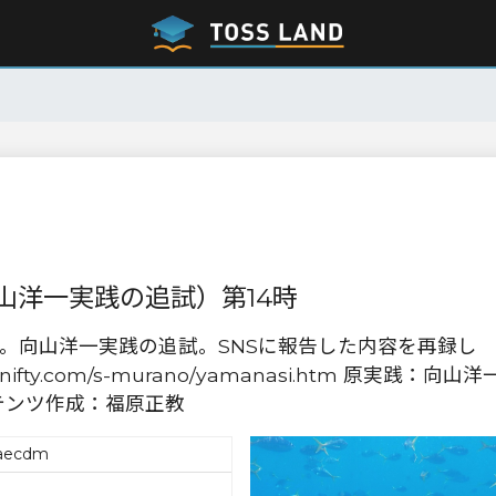
山洋一実践の追試）第14時
践。向山洋一実践の追試。SNSに報告した内容を再録し
e1.nifty.com/s-murano/yamanasi.htm 原実践：向山洋
テンツ作成：福原正教
caecdm