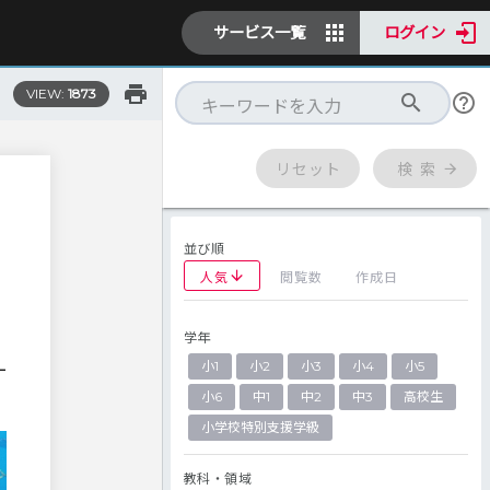
サービス一覧
ログイン
VIEW:
1873
リセット
検 索
並び順
人気
閲覧数
作成日
学年
小1
小2
小3
小4
小5
一
小6
中1
中2
中3
高校生
小学校特別支援学級
教科・領域