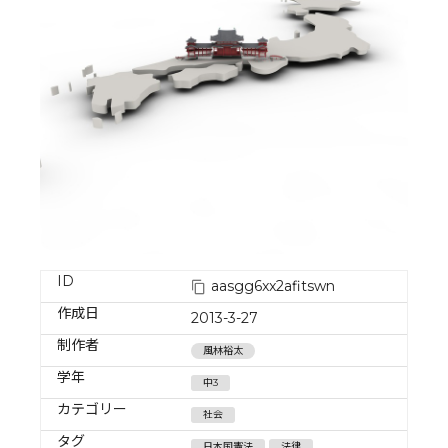
ID
aasgg6xx2afitswn
作成日
2013-3-27
制作者
風林裕太
学年
中3
カテゴリー
社会
タグ
日本国憲法
法律