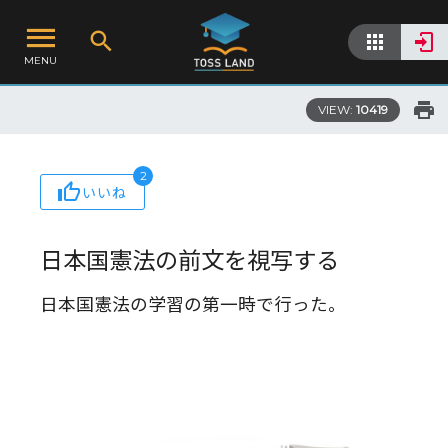
MENU
VIEW:
10419
2
いいね
日本国憲法の前文を視写する
日本国憲法の学習の第一時で行った。