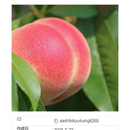
ID
aash6duu4ung5265
作成日
2013-3-27