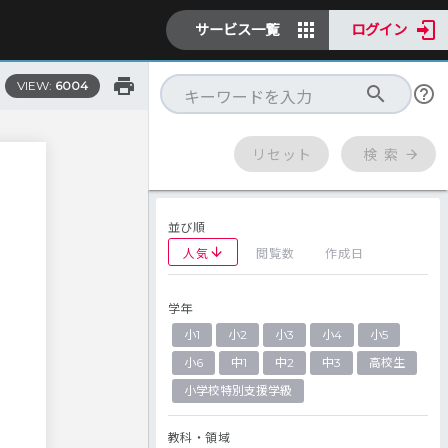
サービス一覧
ログイン
VIEW:
6004
リセット
検 索
並び順
人気
閲覧数
作成日
学年
小1
小2
小3
小4
小5
小6
中1
中2
中3
高校生
小学校特別支援学級
教科・領域