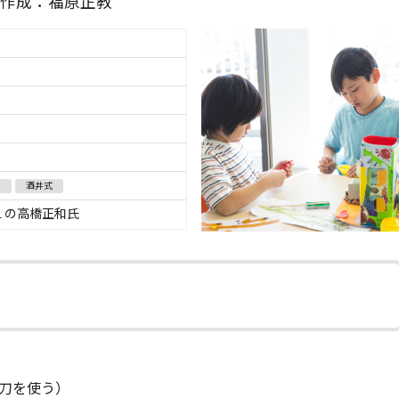
作成：福原正教
人
酒井式
Ｌの高橋正和氏
刀を使う）