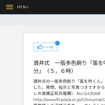
MENU
いいね
酒井式 一版多色刷り「笛を
分」（５，６時）
酒井式の一版多色刷り「笛を吹く人」
した。発問、指示と写真つきですから
Ｌの高橋正和氏推薦） No.1243068
http://www10.plala.or.jp/Ohnuma0