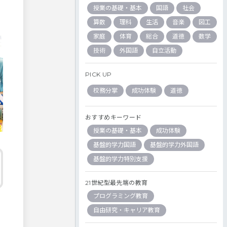
授業の基礎・基本
国語
社会
算数
理科
生活
音楽
図工
家庭
体育
総合
道徳
数学
技術
外国語
自立活動
PICK UP
校務分掌
成功体験
道徳
おすすめキーワード
授業の基礎・基本
成功体験
基盤的学力国語
基盤的学力外国語
基盤的学力特別支援
21世紀型最先端の教育
プログラミング教育
自由研究・キャリア教育