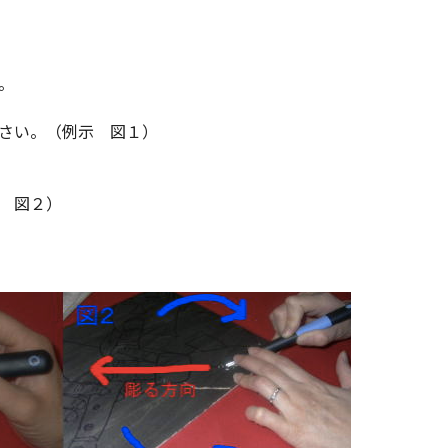
。
さい。（例示 図１）
 図２）