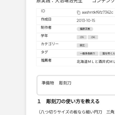
原実践：大沼靖治先生 コンテンツ
ID
aashntkf6fz7362c
作成日
2013-10-15
制作者
福原正教
学年
小5
小6
カテゴリー
図工
タグ
一版多色刷り
笛を吹く
推薦者
北海道ＭＬと酒井式Ｍ
準備物 彫刻刀
１ 彫刻刀の使い方を教える
（八つ切りサイズの板なら細い円刀 三角