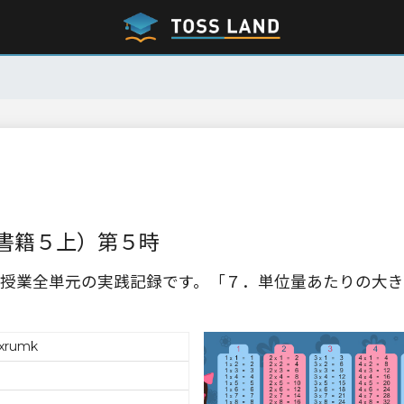
書籍５上）第５時
授業全単元の実践記録です。「７．単位量あたりの大き
bxrumk