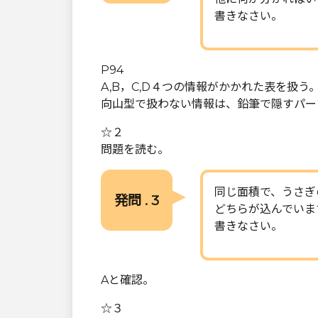
書きなさい。
P94
A,B，C,D４つの情報がかかれた表を扱う
向山型で扱わない情報は、鉛筆で隠すパー
☆２
問題を読む。
同じ面積で、うさぎ
発問 . 3
どちらが込んでいま
書きなさい。
Aと確認。
☆３