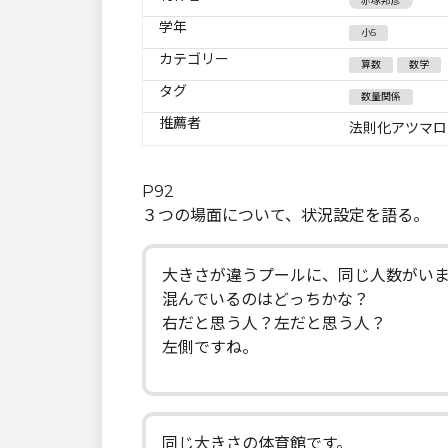
赤塚邦彦
学年
小5
カテゴリー
算数
数学
タグ
数量関係
推薦者
法則化アツマロ
P92
３つの場面について、状況設定を語る。
大きさが違うプールに、同じ人数がい
混んでいるのはどっちかな？
右だと思う人？左だと思う人？
左側ですね。
同じ大きさの体育館です。