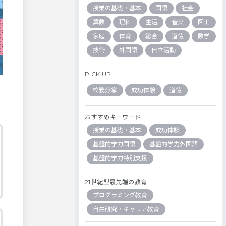
授業の基礎・基本
国語
社会
算数
理科
生活
音楽
図工
家庭
体育
総合
道徳
数学
技術
外国語
自立活動
PICK UP
校務分掌
成功体験
道徳
おすすめキーワード
授業の基礎・基本
成功体験
基盤的学力国語
基盤的学力外国語
基盤的学力特別支援
21世紀型最先端の教育
プログラミング教育
自由研究・キャリア教育