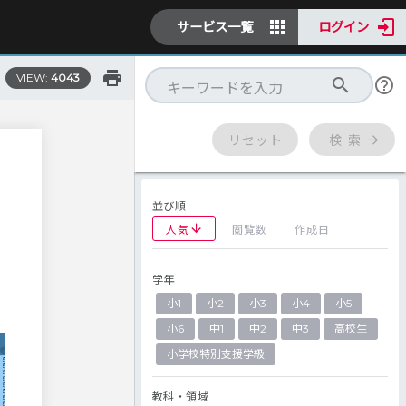
サービス一覧
ログイン
VIEW:
4043
リセット
検 索
並び順
人気
閲覧数
作成日
学年
小1
小2
小3
小4
小5
小6
中1
中2
中3
高校生
小学校特別支援学級
教科・領域