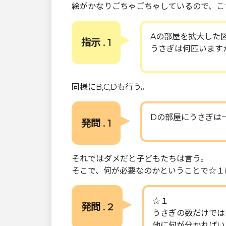
絵がかなりごちゃごちゃしているので、こ
Aの部屋を拡大した
指示 . 1
うさぎは何匹います
同様にB,C,Dも行う。
Dの部屋にうさぎは
発問 . 1
それではダメだと子どもたちは言う。
そこで、何が必要なのかということで☆１
☆１
発問 . 2
うさぎの数だけでは
他に何が分かればい