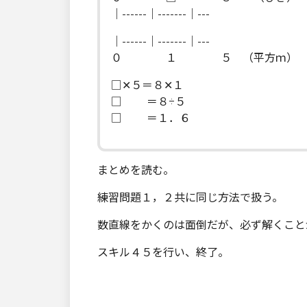
｜------｜-------｜---
｜------｜-------｜---
０ １ ５ （平方ｍ）
□✕５＝８✕１
□ ＝８÷５
□ ＝１．６
まとめを読む。
練習問題１，２共に同じ方法で扱う。
数直線をかくのは面倒だが、必ず解くこと
スキル４５を行い、終了。