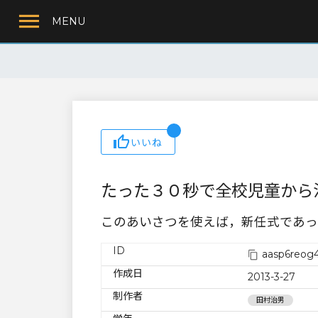
MENU
いいね
たった３０秒で全校児童から
このあいさつを使えば，新任式であっ
ID
aasp6reog4
作成日
2013-3-27
制作者
田村治男