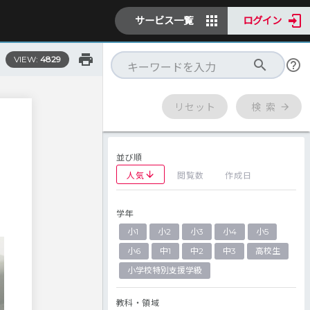
サービス一覧
ログイン
VIEW:
4829
リセット
検 索
並び順
人気
閲覧数
作成日
学年
小1
小2
小3
小4
小5
小6
中1
中2
中3
高校生
小学校特別支援学級
教科・領域