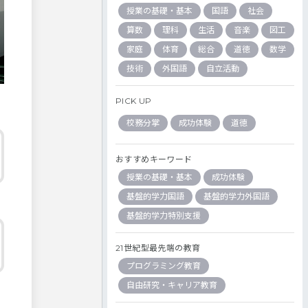
授業の基礎・基本
国語
社会
算数
理科
生活
音楽
図工
家庭
体育
総合
道徳
数学
技術
外国語
自立活動
PICK UP
校務分掌
成功体験
道徳
おすすめキーワード
授業の基礎・基本
成功体験
基盤的学力国語
基盤的学力外国語
基盤的学力特別支援
21世紀型最先端の教育
プログラミング教育
自由研究・キャリア教育