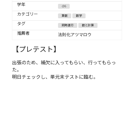
学年
小5
カテゴリー
算数
数学
タグ
同時進行
数と計算
推薦者
法則化アツマロウ
【プレテスト】
出張のため、補欠に入ってもらい、行ってもらっ
た。
明日チェックし、単元末テストに臨む。