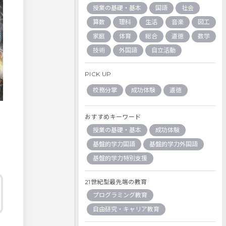
授業の基礎・基本
国語
社会
算数
理科
生活
音楽
図工
家庭
体育
総合
道徳
数学
技術
外国語
自立活動
PICK UP
校務分掌
成功体験
道徳
おすすめキーワード
授業の基礎・基本
成功体験
基盤的学力国語
基盤的学力外国語
基盤的学力特別支援
21世紀型最先端の教育
プログラミング教育
自由研究・キャリア教育