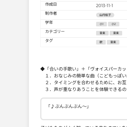
作成日
2013-11-1
制作者
山内桜子
学年
小1
小2
カテゴリー
音楽
音楽
タグ
歌
音楽
◆「合いの手歌い」＋「ヴォイスパーカッ
１．おなじみの簡単な曲（こどもっぽい
２．タイミングを合わせるために、お互
３．声が重なりあうことを体験できるの
「♪ぶんぶんぶん～」