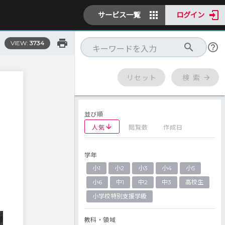
サービス一覧
ログイン
VIEW:
3734
リセット
検 索
並び順
人気
閲覧数
作成日
学年
小1
小2
小3
小4
小5
小6
中1
中2
中3
高校生
小学校特別支援学級
教科・領域