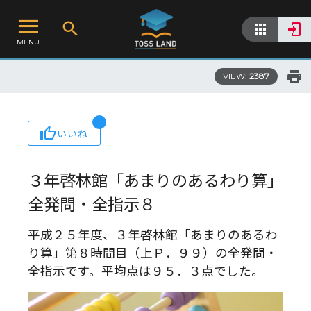
MENU
VIEW:
2387
いいね
３年啓林館「あまりのあるわり算」
全発問・全指示８
平成２５年度、３年啓林館「あまりのあるわ
り算」第８時間目（上Ｐ．９９）の全発問・
全指示です。平均点は９５．３点でした。