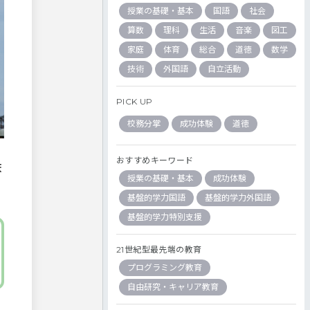
授業の基礎・基本
国語
社会
算数
理科
生活
音楽
図工
家庭
体育
総合
道徳
数学
技術
外国語
自立活動
PICK UP
校務分掌
成功体験
道徳
おすすめキーワード
蓄
授業の基礎・基本
成功体験
基盤的学力国語
基盤的学力外国語
基盤的学力特別支援
21世紀型最先端の教育
プログラミング教育
自由研究・キャリア教育