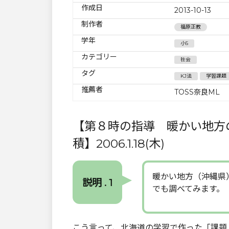
作成日
2013-10-13
制作者
福原正教
学年
小5
カテゴリー
社会
タグ
KJ法
学習課題
推薦者
TOSS奈良ML
【第８時の指導 暖かい地方
積】2006.1.18(木)
暖かい地方（沖縄県
説明 . 1
でも調べてみます。
こう言って、北海道の学習で作った「課題