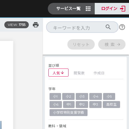
サービス一覧
ログイン
VIEW:
1755
リセット
検 索
並び順
人気
閲覧数
作成日
学年
Ｋ
小1
小2
小3
小4
小5
小6
中1
中2
中3
高校生
小学校特別支援学級
教科・領域