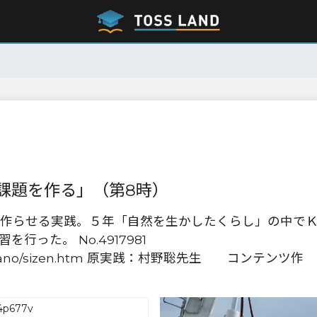
課題を作る」（第8時）
作らせる実践。５年「自然を生かしたくらし」の中で
った。 No.4917981
m/s-murano/sizen.htm 原実践：村野聡先生 コンテンツ作
4p677v