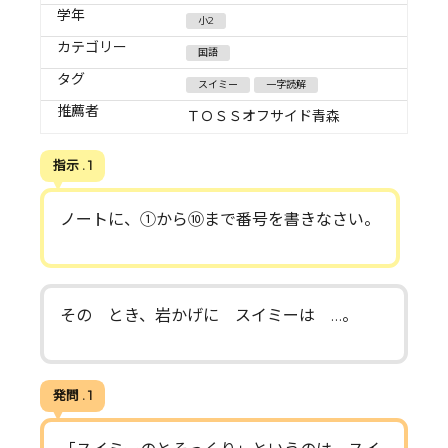
学年
小2
カテゴリー
国語
タグ
スイミー
一字読解
推薦者
ＴＯＳＳオフサイド青森
指示 . 1
ノートに、①から⑩まで番号を書きなさい。
その とき、岩かげに スイミーは …。
発問 . 1