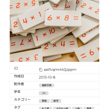
ID
aatfvqmr442jzppm
作成日
2013-10-8
制作者
福原正教
学年
小5
カテゴリー
算数
数学
タグ
わり算
大日本小数
小数
筆算