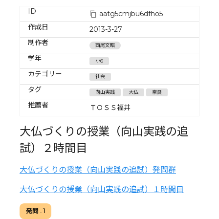
ID
aatg5cmjbu6dfho5
作成日
2013-3-27
制作者
西尾文昭
学年
小6
カテゴリー
社会
タグ
向山実践
大仏
奈良
推薦者
ＴＯＳＳ福井
大仏づくりの授業（向山実践の追
試）２時間目
大仏づくりの授業（向山実践の追試）発問群
大仏づくりの授業（向山実践の追試）１時間目
発問 . 1