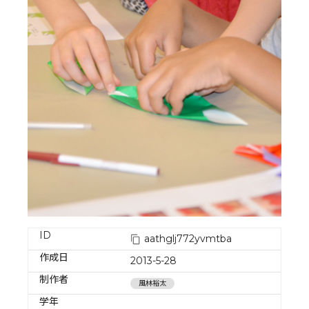
ID
aathglj772yvmtba
作成日
2013-5-28
制作者
風林裕太
学年