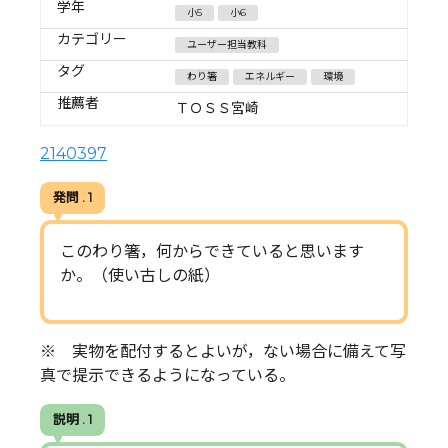
学年
小5
小6
カテゴリー
ユーザー担当教科
タグ
わり箸
エネルギー
環境
推薦者
ＴＯＳＳ宮崎
2140397
発問 . 1
このわり箸，何からできていると思います
か。（使い古しの紙）
※ 実物を配付するとよいが，ない場合に備えて写
真で提示できるようになっている。
説明 . 1