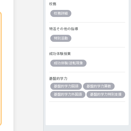
校務
校務詳細
特活その他の指導
特別活動
成功体験授業
成功体験/逆転現象
基盤的学力
基盤的学力国語
基盤的学力算数
基盤的学力外国語
基盤的学力特別支援