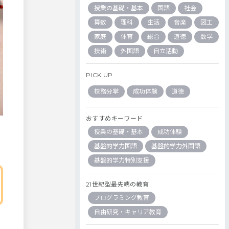
授業の基礎・基本
国語
社会
算数
理科
生活
音楽
図工
家庭
体育
総合
道徳
数学
技術
外国語
自立活動
PICK UP
校務分掌
成功体験
道徳
おすすめキーワード
授業の基礎・基本
成功体験
基盤的学力国語
基盤的学力外国語
基盤的学力特別支援
21世紀型最先端の教育
プログラミング教育
自由研究・キャリア教育