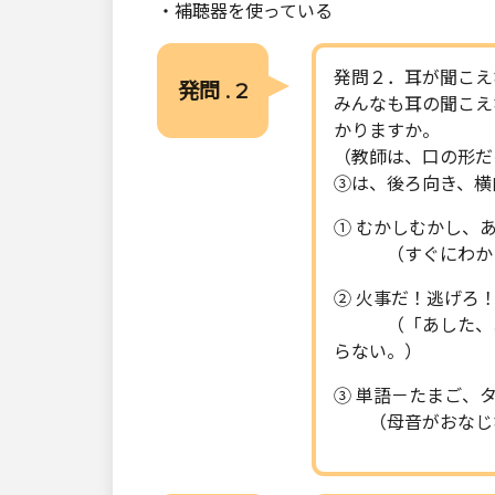
・補聴器を使っている
発問２．耳が聞こえ
発問 . 2
みんなも耳の聞こえ
かりますか。
（教師は、口の形だ
③は、後ろ向き、横
① むかしむかし、
（すぐにわか
② 火事だ！逃げろ！
（「あした、あそ
らない。）
③ 単語－たまご、
（母音がおなじな