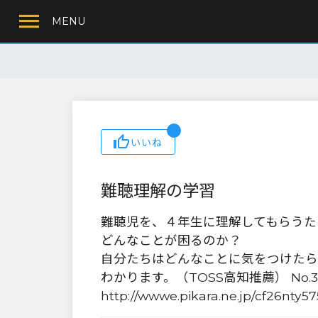
MENU
いいね
難聴理解の学習
難聴児を、４年生に理解してもらうた
どんなことが困るのか？
自分たちはどんなことに気をつけたら
わかります。（TOSS高知推薦） No.38
http://wwwe.pikara.ne.jp/cf26nty5