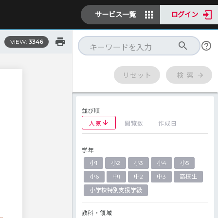
サービス一覧
ログイン
VIEW:
3346
リセット
検 索
並び順
人気
閲覧数
作成日
学年
小1
小2
小3
小4
小5
小6
中1
中2
中3
高校生
小学校特別支援学級
教科・領域