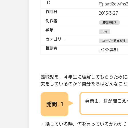
ID
aatl2qwfns
作成日
2013-3-27
制作者
溝端達也２
学年
小4
カテゴリー
ユーザー担当教科
推薦者
TOSS高知
難聴児を、４年生に理解してもらうために
夫をしているのか？自分たちはどんなこと
発問１．耳が聞こえ
発問 . 1
・話している時、何を言っているかわかり