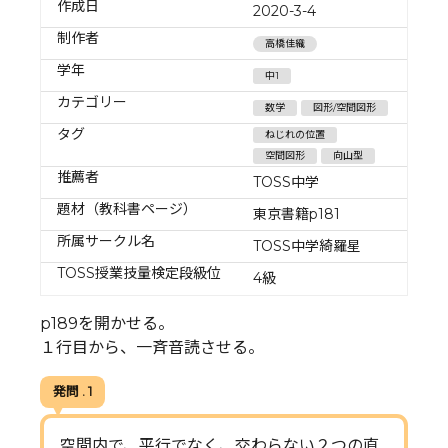
作成日
2020-3-4
制作者
高橋佳織
学年
中1
カテゴリー
数学
図形/空間図形
タグ
ねじれの位置
空間図形
向山型
推薦者
TOSS中学
題材（教科書ページ）
東京書籍p181
所属サークル名
TOSS中学綺羅星
TOSS授業技量検定段級位
4級
p189を開かせる。
１行目から、一斉音読させる。
発問 . 1
空間内で、平行でなく、交わらない２つの直