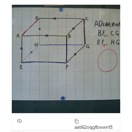
ID
aatl62oqgfbwwnf3