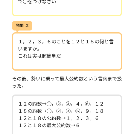
で○をつけなさい
発問 . 2
１，２，３，６のことを１２と１８の何と言
いますか。
これは実は超簡単だ
その後、勢いに乗って最大公約数という言葉まで扱
った。
１２の約数→①，②，③，４，⑥，１２
１８の約数→①，②，③，⑥，９，１８
１２と１８の公約数→１，２，３，６
１２と１８の最大公約数→６