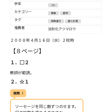
学年
小6
カテゴリー
算数
数学
タグ
同時進行
数と計算
推薦者
法則化アツマロウ
２００８年４月１６日（水）２校時
【８ページ】
１．□２
教師が範読。
２．☆１
発問 . 1
ソーセージを同じ数ずつのせます。