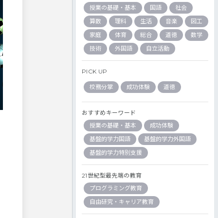
授業の基礎・基本
国語
社会
算数
理科
生活
音楽
図工
家庭
体育
総合
道徳
数学
技術
外国語
自立活動
PICK UP
校務分掌
成功体験
道徳
おすすめキーワード
授業の基礎・基本
成功体験
基盤的学力国語
基盤的学力外国語
基盤的学力特別支援
21世紀型最先端の教育
プログラミング教育
自由研究・キャリア教育