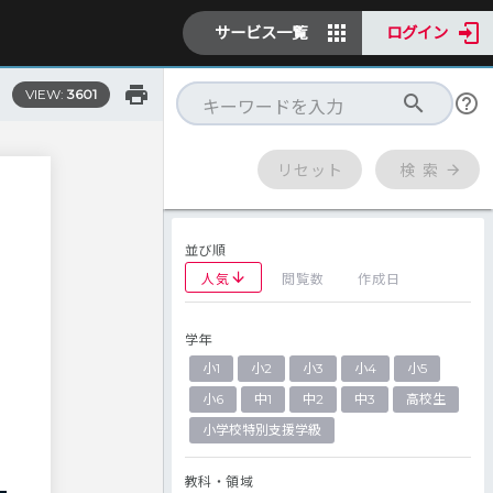
サービス一覧
ログイン
VIEW:
3601
リセット
検 索
並び順
人気
閲覧数
作成日
学年
小1
小2
小3
小4
小5
小6
中1
中2
中3
高校生
小学校特別支援学級
教科・領域