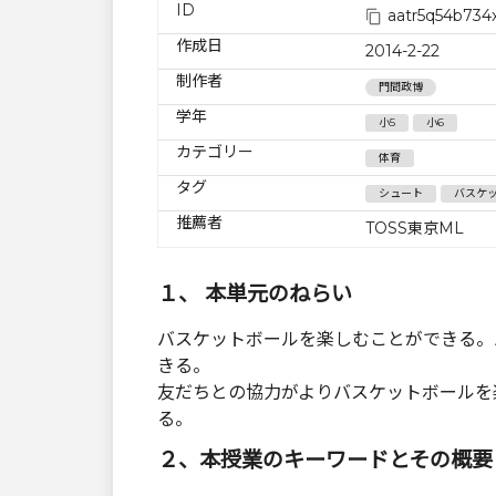
ID
aatr5q54b734
作成日
2014-2-22
制作者
門間政博
学年
小5
小6
カテゴリー
体育
タグ
シュート
バスケ
推薦者
TOSS東京ML
１、 本単元のねらい
バスケットボールを楽しむことができる。
きる。
友だちとの協力がよりバスケットボールを
る。
２、本授業のキーワードとその概要