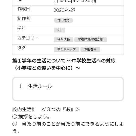
aatscptshcc3otpj
作成日
2020-4-27
制作者
竹田博之
学年
中1
カテゴリー
特別活動
学級経営/学級活動
タグ
中１ギャップ
保護者会
第１学年の生活について ～中学校生活への対応
（小学校との違いを中心に）～
１ 生活ルール
校内生活訓 ＜３つの『あ』＞
○ 挨拶をしよう。
○ 当たり前のことが当たり前にできるようにしよ
う。