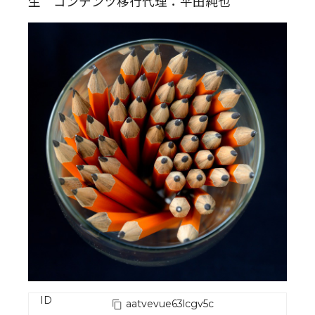
生 コンテンツ移行代理：平田純也
ID
aatvevue63lcgv5c