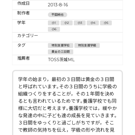
作成日
2013-8-16
制作者
平田純也
学年
小1
小2
小3
小4
小5
小6
カテゴリー
タグ
特別支援学校
特別支援学級
黄金の三日間
推薦者
TOSS茨城ML
学年の始まり，最初の３日間は黄金の３日間
と呼ばれています｡その３日間のうちに学級の
組織つくりをすることが，その１年間を決め
るとも言われているためです｡養護学校でも同
様に大切だと考えます｡養護学校では，緩やか
な発達の中に子ども達の成長を見ていきます｡
３日間をゆっくりと過ごしがちですが，そこ
で教師の気持ちを伝え，学級の形や流れを見