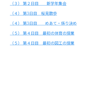
（３） 第２日目 新学年集会
（４） 第3日目 桜見散歩
（４） 第3日目 めあて・係り決め
（５） 第４日目 最初の体育の授業
（５） 第４日目 最初の図工の授業