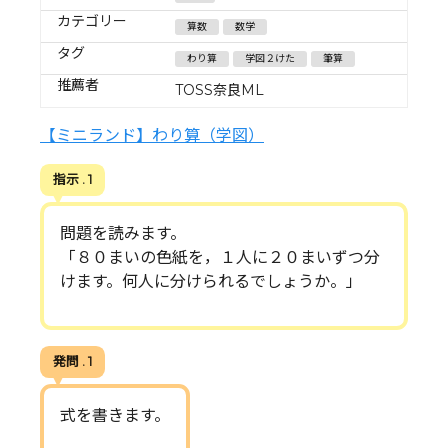
カテゴリー
算数
数学
タグ
わり算
学図２けた
筆算
推薦者
TOSS奈良ML
【ミニランド】わり算（学図）
指示 . 1
問題を読みます。
「８０まいの色紙を，１人に２０まいずつ分
けます。何人に分けられるでしょうか。」
発問 . 1
式を書きます。