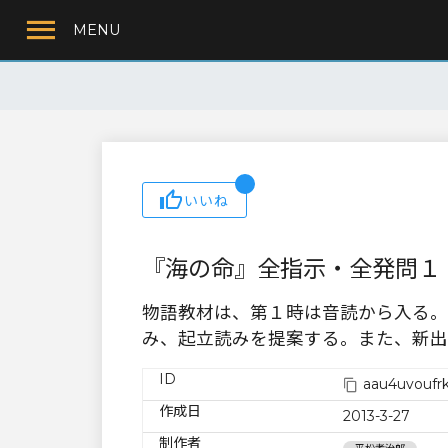
MENU
いいね
『海の命』全指示・全発問１
物語教材は、第１時は音読から入る。
み、起立読みを提案する。また、新出
ID
aau4uvoufr
作成日
2013-3-27
制作者