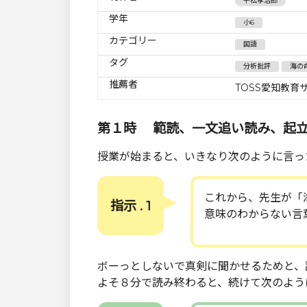
平松孝治郎
学年
小6
カテゴリー
国語
タグ
分析批評
海の
推薦者
TOSS愛知教育
第１時 範読、一文追い読み、起
授業が始まると、いきなり次のように言っ
これから、先生が「
指示 . 1
意味のわからない言
ボーっとしないで真剣に聞かせるためと、
よそ８分で読み終わると、続けて次のよう