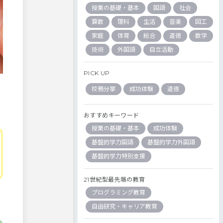
授業の基礎・基本
国語
社会
算数
理科
生活
音楽
図工
家庭
体育
総合
道徳
数学
技術
外国語
自立活動
PICK UP
校務分掌
成功体験
道徳
おすすめキーワード
授業の基礎・基本
成功体験
基盤的学力国語
基盤的学力外国語
基盤的学力特別支援
21世紀型最先端の教育
プログラミング教育
自由研究・キャリア教育