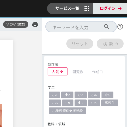
サービス一覧
ログイン
VIEW:
5835
リセット
検 索
並び順
人気
閲覧数
作成日
学年
読
小1
小2
小3
小4
小5
小6
中1
中2
中3
高校生
小学校特別支援学級
教科・領域