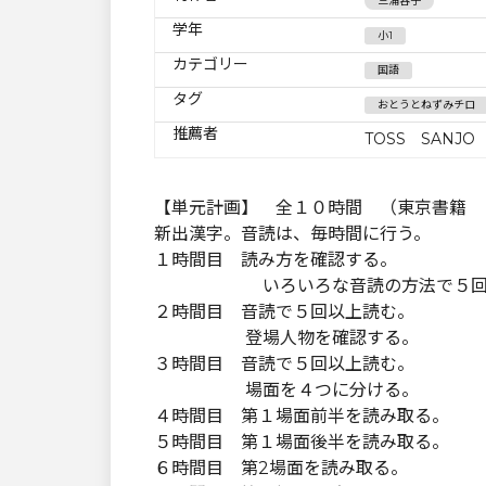
三浦容子
学年
小1
カテゴリー
国語
タグ
おとうとねずみチロ
推薦者
TOSS SANJO
【単元計画】 全１０時間 （東京書籍 
新出漢字。音読は、毎時間に行う。
１時間目 読み方を確認する。
いろいろな音読の方法で５回以
２時間目 音読で５回以上読む。
登場人物を確認する。
３時間目 音読で５回以上読む。
場面を４つに分ける。
４時間目 第１場面前半を読み取る。
５時間目 第１場面後半を読み取る。
６時間目 第2場面を読み取る。