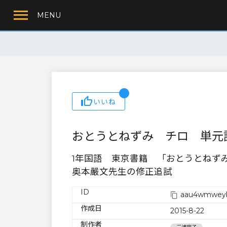
MENU
いいね
おとうとねずみ チロ 単元
1年国語 東京書籍 「おとうとねず
奥本嚴文先生の修正追試
ID
aau4wmweyb
作成日
2015-8-22
制作者