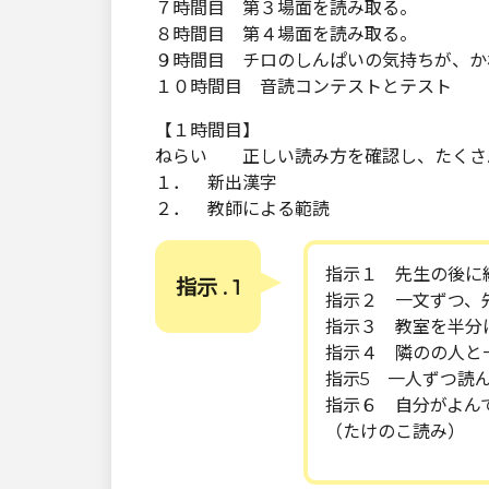
７時間目 第３場面を読み取る。
８時間目 第４場面を読み取る。
９時間目 チロのしんぱいの気持ちが、か
１０時間目 音読コンテストとテスト
【１時間目】
ねらい 正しい読み方を確認し、たくさ
１． 新出漢字
２． 教師による範読
指示１ 先生の後に
指示 . 1
指示２ 一文ずつ、
指示３ 教室を半分
指示４ 隣のの人と
指示5 一人ずつ読
指示６ 自分がよん
（たけのこ読み）