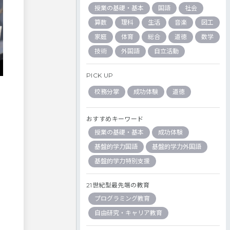
授業の基礎・基本
国語
社会
算数
理科
生活
音楽
図工
家庭
体育
総合
道徳
数学
技術
外国語
自立活動
PICK UP
校務分掌
成功体験
道徳
おすすめキーワード
授業の基礎・基本
成功体験
基盤的学力国語
基盤的学力外国語
基盤的学力特別支援
21世紀型最先端の教育
プログラミング教育
自由研究・キャリア教育