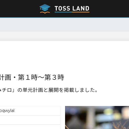
計画・第１時～第３時
みチロ」の単元計画と展開を掲載しました。
qwylal