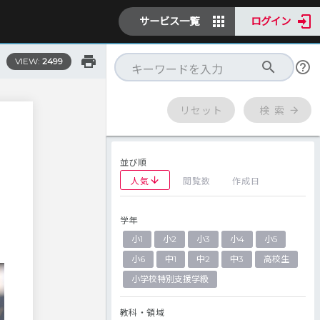
サービス一覧
ログイン
VIEW:
2499
リセット
検 索
並び順
人気
閲覧数
作成日
学年
小1
小2
小3
小4
小5
小6
中1
中2
中3
高校生
小学校特別支援学級
教科・領域