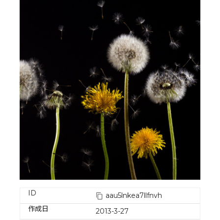
ID
aau5lnkea7llfnvh
作成日
2013-3-27