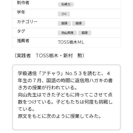
制作者
松崎力
学年
小4
カテゴリー
国語
国語
タグ
向山実践
国語
推薦者
TOSS栃木ML
（実践者 TOSS栃木・新村 勲）
学級通信「アチャラ」No.５３を読むと、４
年生の７月、国語の時間に返信用ハガキの書
き方の授業が行われている。
向山先生はできた子どもに持ってこさせて点
数をつけている。子どもたちは何度も挑戦し
ている。
原文をもとに次のように授業してみた。