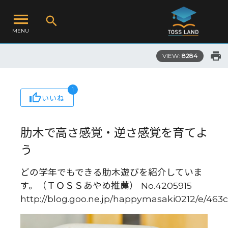
MENU
VIEW:
8284
1
いいね
肋木で高さ感覚・逆さ感覚を育てよ
う
どの学年でもできる肋木遊びを紹介していま
す。（ＴＯＳＳあやめ推薦） No.4205915
http://blog.goo.ne.jp/happymasaki0212/e/463