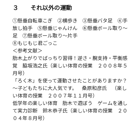
３ それ以外の運動
①懸垂自転車こぎ ②横歩き ③懸垂バタ足 ④手
放し拍手 ⑤懸垂じゃんけん ⑥懸垂ボール取り～
足 ⑦懸垂ボール取り～片手
⑧もじもじ君ごっこ
＜参考文献＞
肋木上がりでばっちり習得！逆さ・腕支持・平衡感
覚 脇坂浩之氏（楽しい体育の授業 ２００８年５
月号）
「ろく木」を使って運動させたことがありますか？
～子どもたちに大人気です。 桑原和彦氏 （楽し
い体育の授業 ２００７年１１月号）
低学年の楽しい体育 肋木で遊ぼう ゲームを通し
て実力診断 鈴木恭子氏（楽しい体育の授業 ２０
０４年８月号）