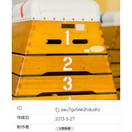
ID
aau7gv54k2hdudtz
作成日
2013-3-27
制作者
大野眞輝